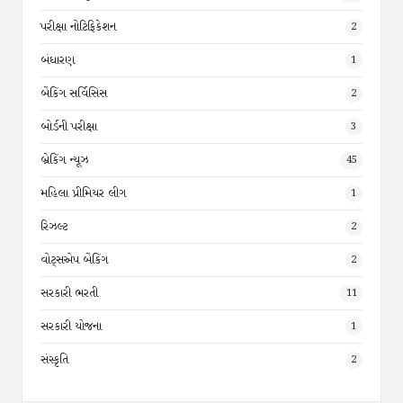
પરીક્ષા નોટિફિકેશન
2
બંધારણ
1
બેંકિંગ સર્વિસિસ
2
બોર્ડની પરીક્ષા
3
બ્રેકિંગ ન્યૂઝ
45
મહિલા પ્રીમિયર લીગ
1
રિઝલ્ટ
2
વોટ્સએપ બેંકિંગ
2
સરકારી ભરતી
11
સરકારી યોજના
1
સંસ્કૃતિ
2