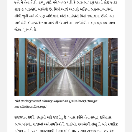
અને મે તેના વિશે વાંચ્યુ ત્યારે મને ખબર પડી કે ભારતમાં પણ આવી કોઈ અંડર
ગ્રાઉન્ડ લાઇબ્રેરી આવેલી છે. મિત્રો આજે આપણે અહિયાં ભારતમાં આવેલી
સૌથી જૂની અને એ પણ એશિયાની મોટી લાઇબ્રેરી વિશે જાણવાના છીએ. આ
લાઇબ્રેરી એ રાજસ્થાનમાં આવેલી છે અને આ લાઇબ્રેરીમાં ૯,૦૦,૦૦૦ લાખ
જેટલા પુસ્તકો છે.
Old Underground Library Rajasthan (Jaisalmer) (Image:
ruralindiaonline.org)
રાજસ્થાન ઘણી વસ્તુઓ માટે જાણીતું છે. ખાસ કરીને તેના સમૃદ્ધ ઇતિહાસ,
ભવ્ય મહેલો, રાજાઓ અને રાણીઓની વાર્તાઓ, રંગબેરંગી સંસ્કૃતિ અને સ્વાદિષ્ટ
ભોજન માટે. પરંતુ, તમારામાંથી કેટલા લોકો થાર રણમાં રાજસ્થાનમાં છુપાયેલ