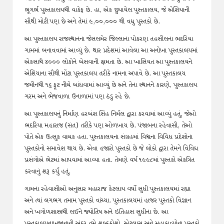
ભૂગર્ભ પુસ્તકાલયથી વાકેફ છે. હા, એક છુપાયેલ પુસ્તકાલય, જે એશિયાની
સૌથી મોટી પણ છે અને તેમાં ૯,૦૦,૦૦૦ થી વધુ પુસ્તકો છે.
આ પુસ્તકાલય રાજસ્થાનના જેસલમેર જિલ્લાના પોકરણ તહસીલના ભદરિયા
ગામમાં બનાવવામાં આવ્યું છે. થાર પ્રદેશમાં આવેલા આ અનોખા પુસ્તકાલયમાં
એકસાથે ૪૦૦૦ લોકોને બેસવાની ક્ષમતા છે. આ ખાસિયત આ પુસ્તકાલયને
એશિયાના સૌથી મોંટા પુસ્તકાલય તરીકે નામના અપાવે છે. આ પુસ્તકાલય
જમીનથી ૧૬ ફૂટ નીચે બાંધવામાં આવ્યું છે અને તેના સ્થાનને કારણે, પુસ્તકાલય
ગરમ અને ભેજવાળા ઉનાળામાં પણ ઠંડુ રહે છે.
આ પુસ્તકાલયનું નિર્માણ હરબંશ સિંહ નિર્મલ દ્વારા કરવામાં આવ્યું હતું, જેઓ
ભદરિયા મહારાજ (સંત) તરીકે પણ ઓળખાય છે. પંજાબના રહેવાસી, તેઓ
પોતે એક ઉત્સુક વાચક હતા. પુસ્તકાલયના સંગ્રહમાં વિશ્વના વિવિધ પ્રદેશોના
પુસ્તકોનો સમાવેશ થાય છે. એવા હજારો પુસ્તકો છે જે લોકો દ્વારા તેમને વિવિધ
પ્રસંગોએ ભેટમાં આપવામાં આવ્યા હતા. તેમણે વર્ષ ૧૯૯૮માં પુસ્તકો એકત્રિત
કરવાનું શરૂ કર્યું હતું.
ગામના રહેવાસીઓ અનુસાર મહારાજ કેટલાય વર્ષો સુધી પુસ્તકાલયમાં રહ્યા
અને ત્યાં લગભગ તમામ પુસ્તકો વાંચ્યા. પુસ્તકાલયમાં હાજર પુસ્તકો વિજ્ઞાન
અને ખગોળશાસ્ત્રથી લઈને જ્યોતિષ અને ઇતિહાસ સુધીના છે. આ
પુસ્તકાલયનાખજાનાની અંદર તમે શબ્દકોશો, એટલાસ અને મહાકાવ્યોના પુસ્તકો