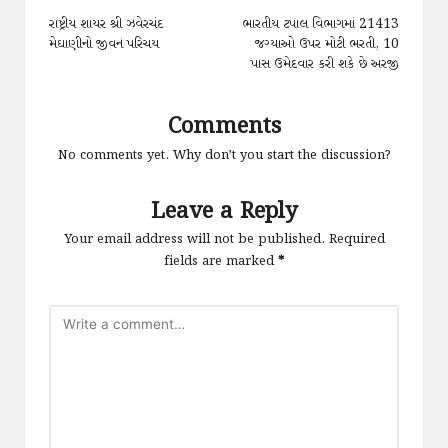
navigation
રાષ્ટ્રીય શાયર શ્રી ઝવેરચંદ
ભારતીય ટપાલ વિભાગમાં 21413
મેઘાણીનો જીવન પરિચય
જગ્યાઓ ઉપર મોટી ભરતી, 10
પાસ ઉમેદવાર કરી શકે છે અરજી
Comments
No comments yet. Why don’t you start the discussion?
Leave a Reply
Your email address will not be published.
Required
fields are marked
*