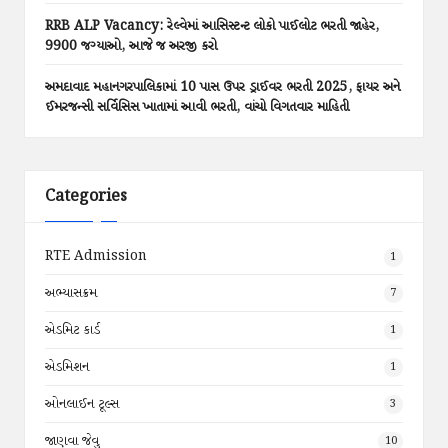
RRB ALP Vacancy: રેલ્વેમાં આસિસ્ટન્ટ લોકો પાઈલોટ ભરતી જાહેર,
9900 જગ્યાઓ, આજે જ અરજી કરો
અમદાવાદ મહાનગરપાલિકામાં 10 પાસ ઉપર ડ્રાઈવર ભરતી 2025, ફાયર અને
ઈમરજન્સી સર્વિસિસ ખાતામાં આવી ભરતી, વાંચો વિગતવાર માહિતી
Categories
RTE Admission
1
અભ્યાસક્રમ
7
એડમિટ કાર્ડ
1
એડમિશન
1
ઓનલાઈન ટૂલ્સ
3
જાણવા જેવુ
10