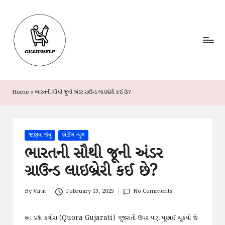
G
Your
Skip
Gujarati
u
to
Guide
content
jj
To
News,
u
Jobs
&
H
Schemes
Home
»
ભારતની સૌથી જૂની અંડર ગ્રાઉન્ડ લાઇબ્રેરી કઈ છે?
e
l
Posted
જાણવા જેવુ
બ્રેકિંગ ન્યૂઝ
p
in
ભારતની સૌથી જૂની અંડર
ગ્રાઉન્ડ લાઇબ્રેરી કઈ છે?
By
Virat
February 13, 2025
No Comments
Posted
by
આ પ્રશ્ન કવોરા (Quora Gujarati) ગુજરાતી ઉપર પણ પૂછાઈ ચૂકયો છે