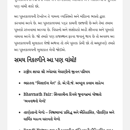
પણ વાંચી શકો છો.
આ પુસ્તકાલયની દેખરેખ તે ગામના વ્યક્તિઓ અને મંદિરના ભક્તો દ્વારા
કરવામાં આવે છે. આ પુસ્તકાલયમાં ૫૬૨ કાચની છાજલી છે અને તેમાં તમામ
પુસ્તકો રાખવામાં આવ્યા છે. વિધાનો અને સંશોધકો અહી શીખવા અને પુસ્તકો
વાંચવા આવે છે. જો તમારે પણ રાજસ્થાન ફરવા જવાનું થાય છે તો અવશ્ય આ
પુસ્તકાલયની મુલાકાત લેજો અથવા તો તમે પુસ્તક પ્રેમી છો તો અચૂકપણે તમારે
આ પુસ્તકાલયની મુલાકાત લેવી જોઈએ.
સમય નિકાળીને આ પણ વાંચો!
રાષ્ટ્રીય શાયર શ્રી ઝવેરચંદ મેઘાણીનો જીવન પરિચય
ભારતના “મિસાઈલ મેન” ડો. એ.પી.જે. અબ્દુલ કલામ સાહેબ
Bhavnath Fair: શિવરાત્રીના દિવસે જુનાગઢમાં યોજાતો
‘ભવનાથનો મેળો’
તરણેતરનો મેળો – વિશ્વભરમાં પ્રસિદ્ધ અને ઐતિહાસિક, પૌરાણિક અને
ધાર્મિક મહત્વ ધરાવતો મેળો