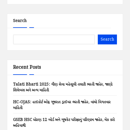
Search
Search
Recent Posts
Talati Bharti 2025: ગૌણ સેવા મહેસૂલી તલાટી ભરતી જાહેર, જાણો
સિલેબસ અને અન્ય માહિતી
HC-OJAS: હાઇકોર્ટ ઓફ ગુજરાત ડ્રાઈવર ભરતી જાહેર, વાંચો વિગતવાર
માહિતી
GSEB HSC ધોરણ 12 બોર્ડ અને ગુજકેટ પરીક્ષાનું પરિણામ જાહેર, ચેક કરો
અહિયાથી