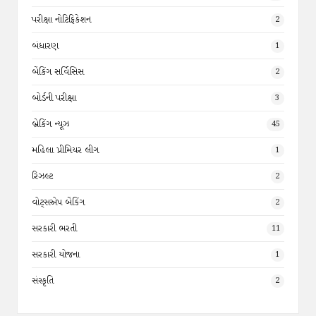
પરીક્ષા નોટિફિકેશન
2
બંધારણ
1
બેંકિંગ સર્વિસિસ
2
બોર્ડની પરીક્ષા
3
બ્રેકિંગ ન્યૂઝ
45
મહિલા પ્રીમિયર લીગ
1
રિઝલ્ટ
2
વોટ્સએપ બેંકિંગ
2
સરકારી ભરતી
11
સરકારી યોજના
1
સંસ્કૃતિ
2