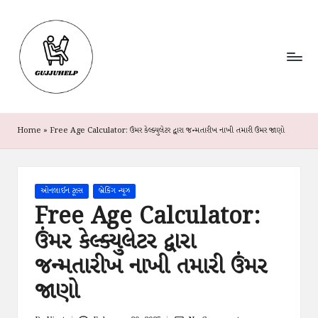
G
Your
Skip
Gujarati
u
to
Guide
content
jj
To
News,
u
Jobs
&
H
Schemes
Home
»
Free Age Calculator: ઉંમર કેલ્ક્યુલેટર દ્વારા જન્મતારીખ નાખી તમારી ઉંમર જાણો
e
l
Posted
ઓનલાઈન ટૂલ્સ
બ્રેકિંગ ન્યૂઝ
p
in
Free Age Calculator:
ઉંમર કેલ્ક્યુલેટર દ્વારા
જન્મતારીખ નાખી તમારી ઉંમર
જાણો