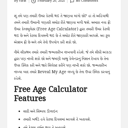
By
Virat
February 20, 2025
No Comments
Posted
by
શું તમે પણ તમારી ઉંમર કેટલી થઇ તે જાણવા માંગો છો? હાં તો અહિયાથી
તમને તમારી ઉંમરની ગણતરી સચોટ રીતે જાણવા મળી જશે. અમારા નવા ફ્રી
ઉંમર કેલ્ક્યુલેટર (Free Age Calculator) દ્વારા તમારી ઉંમર કેટલી
થઇ છે અને કેટલા દિવસની થઇ છે તે સચોટ રીતે જાણકારી આપશે. આ ટુલ
એક્દમ ફ્રી છે અને તમે તેનો ઉપયોગ કરી શકો છો.
નીચે સૌપ્રથમ તમારે તમારી જન્મતારીખ નાખવાની રહેશે. જે તમે સીધી આંકડા
દ્વારા પણ નાખી શકો છો અને જમણી બાજુ કેલેન્ડરનું નિશાન દેખાય છે તેના
ઉપર ક્લિક કરી અને જાતે સિલેક્ટ કરીને પણ નાખી શકો છો. જન્મતારીખ
નાખ્યા બાદ તમારે Reveal My Age લખ્યું છે તેના ઉપર ક્લિક કરવાનું
રહેશે.
Free Age Calculator
Features
સાદી અને સિમ્પલ ડીઝાઇન
તમારી બર્થડે હવે કેટલા દિવસમાં આવશે તે બતાવશે.
તમે કેટલા વર્ષના થાય તે બતાવશે.