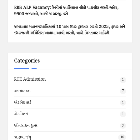
RRB ALP Vacancy: રેલ્વેમાં આસિસ્ટન્ટ લોકો પાઈલોટ ભરતી જાહેર,
9900 જગ્યાઓ, આજે જ અરજી કરો
અમદાવાદ મહાનગરપાલિકામાં 10 પાસ ઉપર ડ્રાઈવર ભરતી 2025, ફાયર અને
ઈમરજન્સી સર્વિસિસ ખાતામાં આવી ભરતી, વાંચો વિગતવાર માહિતી
Categories
RTE Admission
1
અભ્યાસક્રમ
7
એડમિટ કાર્ડ
1
એડમિશન
1
ઓનલાઈન ટૂલ્સ
3
જાણવા જેવુ
10