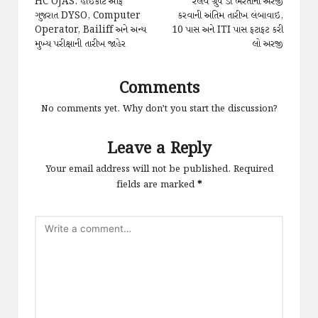
navigation
HC OJAS: હાઇકોર્ટ ઓફ
રેલવે ગ્રુપ ડી ભરતીની અરજી
ગુજરાત DYSO, Computer
કરવાની અંતિમ તારીખ લંબાવાઇ,
Operator, Bailiff અને અન્ય
10 પાસ અને ITI પાસ ફટાફટ કરી
મુખ્ય પરીક્ષાની તારીખ જાહેર
લો અરજી
Comments
No comments yet. Why don’t you start the discussion?
Leave a Reply
Your email address will not be published.
Required
fields are marked
*