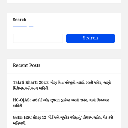
Search
Search
Recent Posts
Talati Bharti 2025: ગૌણ સેવા મહેસૂલી તલાટી ભરતી જાહેર, જાણો
સિલેબસ અને અન્ય માહિતી
HC-OJAS: હાઇકોર્ટ ઓફ ગુજરાત ડ્રાઈવર ભરતી જાહેર, વાંચો વિગતવાર
માહિતી
GSEB HSC ધોરણ 12 બોર્ડ અને ગુજકેટ પરીક્ષાનું પરિણામ જાહેર, ચેક કરો
અહિયાથી