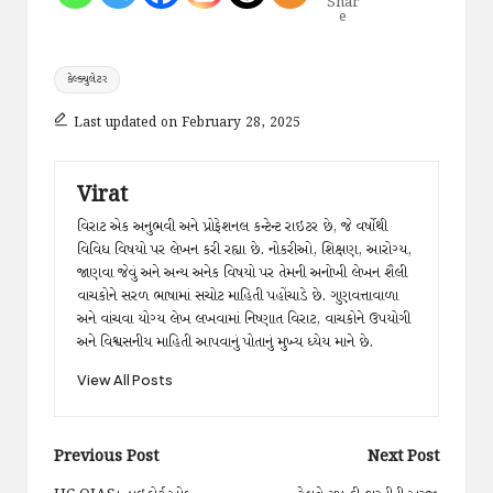
Shar
e
Tags:
કેલ્ક્યુલેટર
Last updated on February 28, 2025
Virat
વિરાટ એક અનુભવી અને પ્રોફેશનલ કન્ટેન્ટ રાઇટર છે, જે વર્ષોથી
વિવિધ વિષયો પર લેખન કરી રહ્યા છે. નોકરીઓ, શિક્ષણ, આરોગ્ય,
જાણવા જેવું અને અન્ય અનેક વિષયો પર તેમની અનોખી લેખન શૈલી
વાચકોને સરળ ભાષામાં સચોટ માહિતી પહોંચાડે છે. ગુણવત્તાવાળા
અને વાંચવા યોગ્ય લેખ લખવામાં નિષ્ણાત વિરાટ, વાચકોને ઉપયોગી
અને વિશ્વસનીય માહિતી આપવાનું પોતાનું મુખ્ય ધ્યેય માને છે.
View All Posts
Post
Previous Post
Next Post