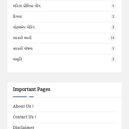
મહિલા પ્રીમિયર લીગ
1
રિઝલ્ટ
2
વોટ્સએપ બેંકિંગ
2
સરકારી ભરતી
11
સરકારી યોજના
1
સંસ્કૃતિ
2
Important Pages
About Us !
Contact Us !
Disclaimer