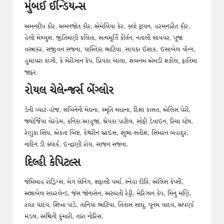
મુંબઈ ઈન્ડિયન્સ
અમનદીપ કૌર, અમનજોત કૌર, એમેલિયા કેર, ક્લો ટ્રાયન, હરમનપ્રીત કૌર,
હેલી મેથ્યુસ, જીંતિમણી કલિતા, સત્યમૂર્તિ કીર્તન, નતાલી સાયવર, પૂજા
વસ્ત્રાકર, સજીવન સજના, યાસ્તિકા ભાટિયા, સાયકા ઈશાક, ઇસાબેલ વૉન્ગ,
હુમાયરા કાઝી, કે મેરીઝાન કેપ, પ્રિયંકા બાલા, શબનમ એમડી શકીલ, ફાતિમા
જાફર.
રોયલ ચેલેન્જર્સ બેંગ્લોર
ડેની વ્યાટ-હોજ, સબિનેની મેઘના, સ્મૃતિ મંધાના, દિશા કાસત, એલિસ પેરી,
જ્યોર્જિયા વેરહેમ, કનિકા આહુજા, શ્રેયંકા પાટીલ, સોફી ડેવાઇન, રિચા ઘોષ,
રેણુકા સિંઘ, એકતા બિષ્ટ, કેથરીન બ્રાઇસ, શુભા સતીશ, સિમરન બહાદુર,
નાદિન ડી ક્લાર્ક, ઇન્દ્રાણી રોય, સાજન સજના.
દિલ્હી કેપિટલ્સ
જેમિમાહ રોડ્રિગ્સ, મેગ લેનિંગ, શફાલી વર્મા, સ્નેહા દીપ્તિ, એલિસ કેપ્સી,
અન્નાબેલ સધરલેન્ડ, જેસ જોનાસેન, અરુંધતી રેડ્ડી, મેરિઝાન કેપ, મિનુ મણિ,
રાધા યાદવ, શિખા પાંડે, તાનિયા ભાટિયા, તિતાસ સાધુ, પૂનમ યાદવ, અપર્ણા
મંડલ, અશ્વિની કુમારી, તારા નોરિસ.