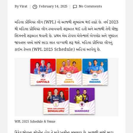
By
Virat
February 14, 2025
No Comments
Posted
by
મહિલા પ્રીમિયર લીગ (WPL) નો આજથી શુભારંભ થઈ રહ્યો છે. વર્ષ 2023
થી મહિલા પ્રીમિયર લીગ રમાવવાની શરૂઆત થઈ હતી અને આજથી તેની ત્રીજી
સિઝનની શરૂઆત થવાની છે. પ્રથમ મેચ રોયલ ચેલેન્જર્સ બેંગલોર અને ગુજરાત
જાયન્ટસ વચ્ચે સાંજે સાડા સાત વાગ્યાથી શરૂ થશે. મહિલા પ્રીમિયર લીગનું
ટાઈમ ટેબલ (WPL 2025 Schedule) અહિયાં આપેલું છે.
WPL 2025 Schedule & Venue
ક્રિકેટ જોવાના શોખીન હોય તે માટે ખુશીના સમાચાર છે. આજથી સાંજે સાડા