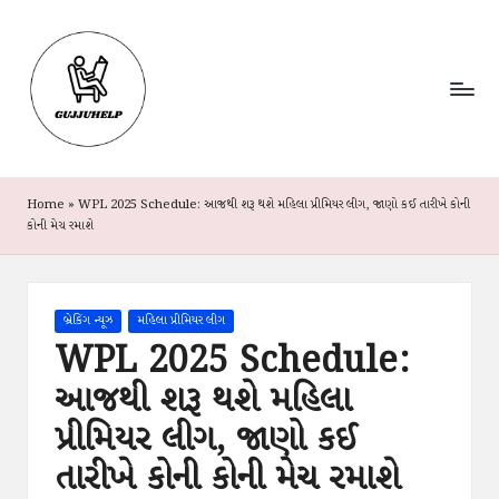
G
Your
Skip
Gujarati
u
to
Guide
content
jj
To
News,
u
Jobs
&
H
Schemes
Home
»
WPL 2025 Schedule: આજથી શરૂ થશે મહિલા પ્રીમિયર લીગ, જાણો કઈ તારીખે કોની
e
કોની મેચ રમાશે
l
p
Posted
બ્રેકિંગ ન્યૂઝ
મહિલા પ્રીમિયર લીગ
in
WPL 2025 Schedule:
આજથી શરૂ થશે મહિલા
પ્રીમિયર લીગ, જાણો કઈ
તારીખે કોની કોની મેચ રમાશે