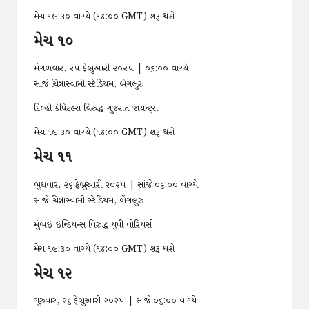
મેચ ૧૯:૩૦ વાગ્યે (૧૪:૦૦ GMT) શરૂ થશે
મેચ ૧૦
મંગળવાર, ૨૫ ફેબ્રુઆરી ૨૦૨૫ | ૦૬:૦૦ વાગ્યે
સાંજે ચિન્નાસ્વામી સ્ટેડિયમ, બેંગલુરુ
દિલ્હી કેપિટલ્સ વિરુદ્ધ ગુજરાત જાયન્ટ્સ
મેચ ૧૯:૩૦ વાગ્યે (૧૪:૦૦ GMT) શરૂ થશે
મેચ ૧૧
બુધવાર, ૨૬ ફેબ્રુઆરી ૨૦૨૫ | સાંજે ૦૬:૦૦ વાગ્યે
સાંજે ચિન્નાસ્વામી સ્ટેડિયમ, બેંગલુરુ
મુંબઈ ઈન્ડિયન્સ વિરુદ્ધ યુપી વોરિયર્સ
મેચ ૧૯:૩૦ વાગ્યે (૧૪:૦૦ GMT) શરૂ થશે
મેચ ૧૨
ગુરુવાર, ૨૬ ફેબ્રુઆરી ૨૦૨૫ | સાંજે ૦૬:૦૦ વાગ્યે