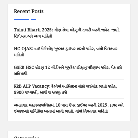
Recent Posts
Talati Bharti 2025: ગૌણ સેવા મહેસૂલી તલાટી ભરતી જાહેર, જાણો
સિલેબસ અને અન્ય માહિતી
HC-OJAS: હાઇકોર્ટ ઓફ ગુજરાત ડ્રાઈવર ભરતી જાહેર, વાંચો વિગતવાર
માહિતી
GSEB HSC ધોરણ 12 બોર્ડ અને ગુજકેટ પરીક્ષાનું પરિણામ જાહેર, ચેક કરો
અહિયાથી
RRB ALP Vacancy: રેલ્વેમાં આસિસ્ટન્ટ લોકો પાઈલોટ ભરતી જાહેર,
9900 જગ્યાઓ, આજે જ અરજી કરો
અમદાવાદ મહાનગરપાલિકામાં 10 પાસ ઉપર ડ્રાઈવર ભરતી 2025, ફાયર અને
ઈમરજન્સી સર્વિસિસ ખાતામાં આવી ભરતી, વાંચો વિગતવાર માહિતી