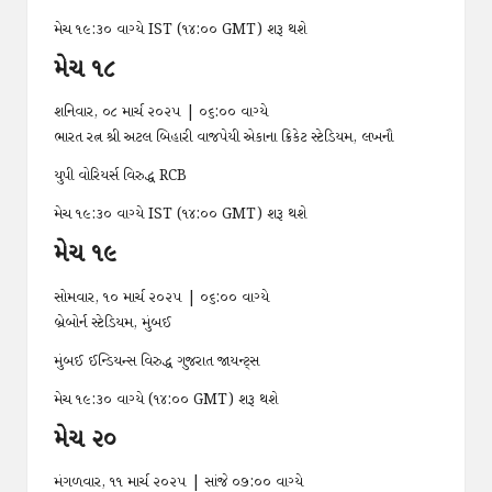
મેચ ૧૯:૩૦ વાગ્યે IST (૧૪:૦૦ GMT) શરૂ થશે
મેચ ૧૮
શનિવાર, ૦૮ માર્ચ ૨૦૨૫ | ૦૬:૦૦ વાગ્યે
ભારત રત્ન શ્રી અટલ બિહારી વાજપેયી એકાના ક્રિકેટ સ્ટેડિયમ, લખનૌ
યુપી વોરિયર્સ વિરુદ્ધ RCB
મેચ ૧૯:૩૦ વાગ્યે IST (૧૪:૦૦ GMT) શરૂ થશે
મેચ ૧૯
સોમવાર, ૧૦ માર્ચ ૨૦૨૫ | ૦૬:૦૦ વાગ્યે
બ્રેબોર્ન સ્ટેડિયમ, મુંબઈ
મુંબઈ ઈન્ડિયન્સ વિરુદ્ધ ગુજરાત જાયન્ટ્સ
મેચ ૧૯:૩૦ વાગ્યે (૧૪:૦૦ GMT) શરૂ થશે
મેચ ૨૦
મંગળવાર, ૧૧ માર્ચ ૨૦૨૫ | સાંજે ૦૭:૦૦ વાગ્યે