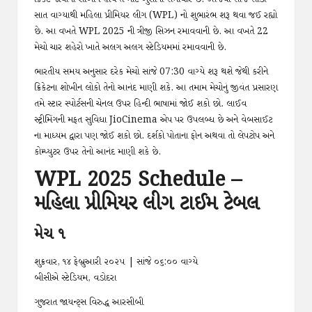
સાત વાગ્યાથી મહિલા પ્રીમિયર લીગ (WPL) નો શુભારંભ શરૂ થવા જઈ રહ્યો
છે. આ વખતે WPL 2025 ની ત્રીજી સિઝન રમાવવાની છે. આ વખતે 22
મેચો ચાર શહેરો ખાતે અલગ અલગ સ્ટેડિયમમાં રમાવવાની છે.
ભારતીય સમય અનુસાર દરેક મેચો સાંજે 07:30 વાગ્યે શરૂ થશે જેથી કરીને
ક્રિકેટના શોખીન લોકો તેનો આનંદ માણી શકે. આ તમામ મેચોનું જીવંત પ્રસારણ
તમે સ્ટાર સ્પોર્ટસની ચેનલ ઉપર હિન્દી ભાષામાં જોઈ શકો છો. લાઈવ
સ્ટ્રીમિંગની મફત સુવિધા JioCinema એપ પર ઉપલબ્ધ છે અને વેબસાઈટ
ના માધ્યમ દ્વારા પણ જોઈ શકો છો. દર્શકો પોતાના ફોન અથવા તો લેપટોપ અને
કોમ્પ્યુટર ઉપર તેનો આનંદ માણી શકે છે.
WPL 2025 Schedule –
મહિલા પ્રીમિયર લીગ ટાઈમ ટેબલ
મેચ ૧
શુક્રવાર, ૧૪ ફેબ્રુઆરી ૨૦૨૫ | સાંજે ૦૬:૦૦ વાગ્યે
બીસીએ સ્ટેડિયમ, વડોદરા
ગુજરાત જાયન્ટ્સ વિરુદ્ધ આરસીબી