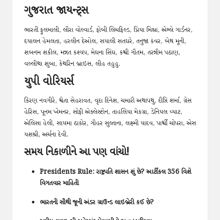
ગુજરાત જાયન્ટ્સ
ભારતી ફુલમાલી, લૌરા વોલ્વાર્ડ, ફોબી લિચફિલ્ડ, પ્રિયા મિશ્રા, એશ્લે ગાર્ડનર,
દયાલન હેમલતા, હરલીન દેઓલ, સયાલી સતઘરે, તનુજા કંવર, બેથ મૂની,
શબનમ શકીલ, મન્નત કશ્યપ, મેઘના સિંઘ, કશ્વી ગૌતમ, તરન્નૌમ પઠાણ,
વલ્લીથા શુબા, કેથરિન બ્રાઇસ, લીહ તહુહુ.
યુપી વોરિયર્સ
કિરણ નવગીરે, શ્વેતા સેહરાવત, વૃંદા દિનેશ, ચમારી અથાપથુ, દીપ્તિ શર્મા, ગ્રેસ
હેરિસ, પૂનમ ખેમનર, સોફી એક્લેસ્ટોન, તાહલિયા મેકગ્રા, ડેનિયલ વ્યાટ,
એલિસા હેલી, સાયમા ઠાકોર, ગૌહર સુલ્તાના, લક્ષ્મી યાદવ, પાર્શ્વી ચોપરા, એસ
યશશ્રી, અર્ચના દેવી.
સમય નિકાળીને આ પણ વાંચો!
Presidents Rule: રાષ્ટ્રપતિ શાસન શું છે? આર્ટીકલ 356 વિશે
વિગતવાર માહિતી
ભારતની સૌથી જૂની અંડર ગ્રાઉન્ડ લાઇબ્રેરી કઈ છે?