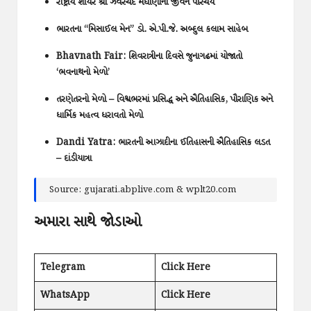
રાષ્ટ્રીય શાયર શ્રી ઝવેરચંદ મેઘાણીનો જીવન પરિચય
ભારતના “મિસાઈલ મેન” ડો. એ.પી.જે. અબ્દુલ કલામ સાહેબ
Bhavnath Fair: શિવરાત્રીના દિવસે જુનાગઢમાં યોજાતો
‘ભવનાથનો મેળો’
તરણેતરનો મેળો – વિશ્વભરમાં પ્રસિદ્ધ અને ઐતિહાસિક, પૌરાણિક અને
ધાર્મિક મહત્વ ધરાવતો મેળો
Dandi Yatra: ભારતની આઝાદીના ઈતિહાસની ઐતિહાસિક લડત
– દાંડીયાત્રા
Source: gujarati.abplive.com & wplt20.com
અમારા સાથે જોડાઓ
Telegram
Click Here
WhatsApp
Click Here