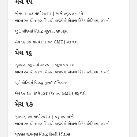
મેચ ૧૫
સોમવાર, ૦૩ માર્ચ ૨૦૨૫ | સાંજે ૦૬:૦૦ વાગ્યે
ભારત રત્ન શ્રી અટલ બિહારી વાજપેયી એકાના ક્રિકેટ સ્ટેડિયમ, લખનૌ
યુપી વોરિયર્સ વિરુદ્ધ ગુજરાત જાયન્ટ્સ
મેચ ૧૯:૩૦ વાગ્યે (૧૪:૦૦ GMT) શરૂ થશે
મેચ ૧૬
ગુરુવાર, ૦૬ માર્ચ ૨૦૨૫ | ૦૬:૦૦ વાગ્યે
ભારત રત્ન શ્રી અટલ બિહારી વાજપેયી એકાના ક્રિકેટ સ્ટેડિયમ, લખનૌ
યુપી વોરિયર્સ વિરુદ્ધ મુંબઈ ઈન્ડિયન્સ
મેચ ૧૯:૩૦ વાગ્યે IST (૧૪:૦૦ GMT) શરૂ થશે
મેચ ૧૭
ગુરુવાર, ૦૭ માર્ચ ૨૦૨૫ | ૦૬:૦૦ વાગ્યે
ભારત રત્ન શ્રી અટલ બિહારી વાજપેયી એકાના ક્રિકેટ સ્ટેડિયમ, લખનૌ
ગુજરાત જાયન્ટ્સ વિરુદ્ધ દિલ્હી કેપિટલ્સ