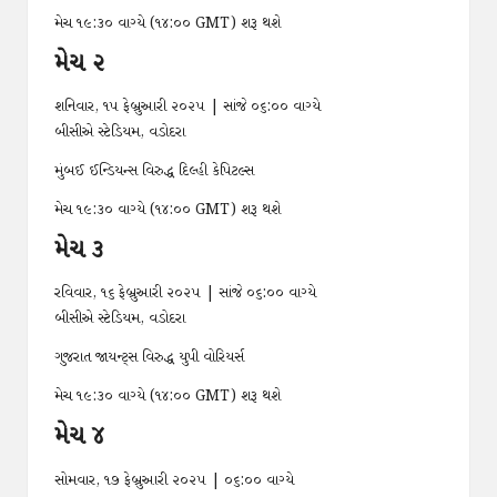
મેચ ૧૯:૩૦ વાગ્યે (૧૪:૦૦ GMT) શરૂ થશે
મેચ ૨
શનિવાર, ૧૫ ફેબ્રુઆરી ૨૦૨૫ | સાંજે ૦૬:૦૦ વાગ્યે
બીસીએ સ્ટેડિયમ, વડોદરા
મુંબઈ ઈન્ડિયન્સ વિરુદ્ધ દિલ્હી કેપિટલ્સ
મેચ ૧૯:૩૦ વાગ્યે (૧૪:૦૦ GMT) શરૂ થશે
મેચ ૩
રવિવાર, ૧૬ ફેબ્રુઆરી ૨૦૨૫ | સાંજે ૦૬:૦૦ વાગ્યે
બીસીએ સ્ટેડિયમ, વડોદરા
ગુજરાત જાયન્ટ્સ વિરુદ્ધ યુપી વોરિયર્સ
મેચ ૧૯:૩૦ વાગ્યે (૧૪:૦૦ GMT) શરૂ થશે
મેચ ૪
સોમવાર, ૧૭ ફેબ્રુઆરી ૨૦૨૫ | ૦૬:૦૦ વાગ્યે