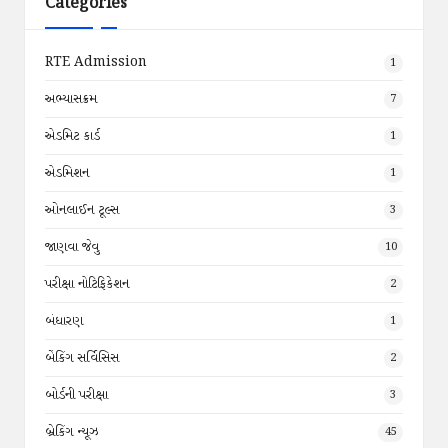
Categories
RTE Admission
1
અભ્યાસક્રમ
7
એડમિટ કાર્ડ
1
એડમિશન
1
ઓનલાઈન ટૂલ્સ
3
જાણવા જેવુ
10
પરીક્ષા નોટિફિકેશન
2
બંધારણ
1
બેંકિંગ સર્વિસિસ
2
બોર્ડની પરીક્ષા
3
બ્રેકિંગ ન્યૂઝ
45