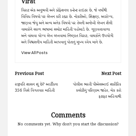
Virat
વિરાટ એક અનુભવી અને પ્રોફેશનલ કન્ટેન્ટ રાઇટર છે, જે વર્ષોથી
વિવિધ વિષયો પર લેખન કરી રહ્યા છે. નોકરીઓ, શિક્ષણ, આરોગ્ય,
જાણવા જેવું અને અન્ય અનેક વિષયો પર તેમની અનોખી લેખન શૈલી
વાચકોને સરળ ભાષામાં સચોટ માહિતી પહોંચાડે છે. ગુણવત્તાવાળા
અને વાંચવા યોગ્ય લેખ લખવામાં નિષ્ણાત વિરાટ, વાચકોને ઉપયોગી
અને વિશ્વસનીય માહિતી આપવાનું પોતાનું મુખ્ય ધ્યેય માને છે.
View All Posts
Post
Previous Post
Next Post
navigation
રાષ્ટ્રપતિ શાસન શું છે? આર્ટીકલ
પોલીસ ભરતી પીએસઆઈ શારીરિક
356 વિશે વિગતવાર માહિતી
કસોટીનું પરિણામ જાહેર, ચેક કરો
ફટાફટ અહિયાથી
Comments
No comments yet. Why don’t you start the discussion?