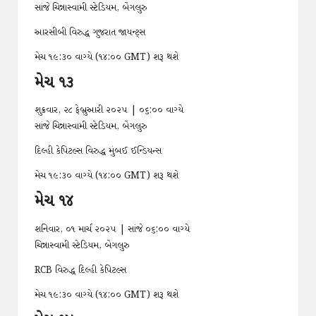
સાંજે ચિન્નાસ્વામી સ્ટેડિયમ, બેંગલુરુ
આરસીબી વિરુદ્ધ ગુજરાત જાયન્ટ્સ
મેચ ૧૯:૩૦ વાગ્યે (૧૪:૦૦ GMT) શરૂ થશે
મેચ ૧૩
શુક્રવાર, ૨૮ ફેબ્રુઆરી ૨૦૨૫ | ૦૬:૦૦ વાગ્યે
સાંજે ચિન્નાસ્વામી સ્ટેડિયમ, બેંગલુરુ
દિલ્હી કેપિટલ્સ વિરુદ્ધ મુંબઈ ઈન્ડિયન્સ
મેચ ૧૯:૩૦ વાગ્યે (૧૪:૦૦ GMT) શરૂ થશે
મેચ ૧૪
શનિવાર, ૦૧ માર્ચ ૨૦૨૫ | સાંજે ૦૬:૦૦ વાગ્યે
ચિન્નાસ્વામી સ્ટેડિયમ, બેંગલુરુ
RCB વિરુદ્ધ દિલ્હી કેપિટલ્સ
મેચ ૧૯:૩૦ વાગ્યે (૧૪:૦૦ GMT) શરૂ થશે