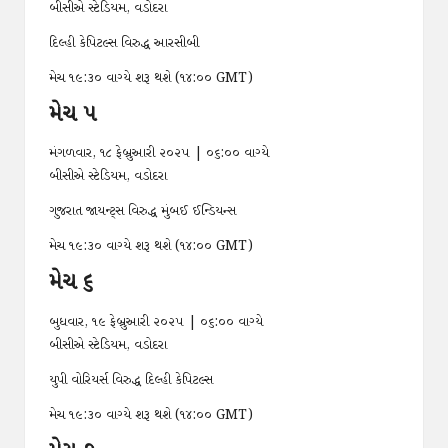
બીસીએ સ્ટેડિયમ, વડોદરા
દિલ્હી કેપિટલ્સ વિરુદ્ધ આરસીબી
મેચ ૧૯:૩૦ વાગ્યે શરૂ થશે (૧૪:૦૦ GMT)
મેચ ૫
મંગળવાર, ૧૮ ફેબ્રુઆરી ૨૦૨૫ | ૦૬:૦૦ વાગ્યે
બીસીએ સ્ટેડિયમ, વડોદરા
ગુજરાત જાયન્ટ્સ વિરુદ્ધ મુંબઈ ઈન્ડિયન્સ
મેચ ૧૯:૩૦ વાગ્યે શરૂ થશે (૧૪:૦૦ GMT)
મેચ ૬
બુધવાર, ૧૯ ફેબ્રુઆરી ૨૦૨૫ | ૦૬:૦૦ વાગ્યે
બીસીએ સ્ટેડિયમ, વડોદરા
યુપી વોરિયર્સ વિરુદ્ધ દિલ્હી કેપિટલ્સ
મેચ ૧૯:૩૦ વાગ્યે શરૂ થશે (૧૪:૦૦ GMT)