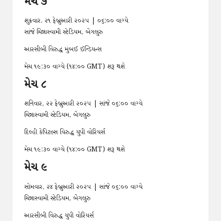
મેચ ૭
શુક્રવાર. ૨૧ ફેબ્રુઆરી ૨૦૨૫ | ૦૬:૦૦ વાગ્યે
સાંજે ચિન્નાસ્વામી સ્ટેડિયમ, બેંગલુરુ
આરસીબી વિરુદ્ધ મુંબઈ ઈન્ડિયન્સ
મેચ ૧૯:૩૦ વાગ્યે (૧૪:૦૦ GMT) શરૂ થશે
મેચ ૮
શનિવાર, ૨૨ ફેબ્રુઆરી ૨૦૨૫ | સાંજે ૦૬:૦૦ વાગ્યે
ચિન્નાસ્વામી સ્ટેડિયમ, બેંગલુરુ
દિલ્હી કેપિટલ્સ વિરુદ્ધ યુપી વોરિયર્સ
મેચ ૧૯:૩૦ વાગ્યે (૧૪:૦૦ GMT) શરૂ થશે
મેચ ૯
સોમવાર, ૨૪ ફેબ્રુઆરી ૨૦૨૫ | સાંજે ૦૬:૦૦ વાગ્યે
ચિન્નાસ્વામી સ્ટેડિયમ, બેંગલુરુ
આરસીબી વિરુદ્ધ યુપી વોરિયર્સ