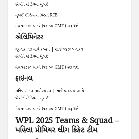
બ્રેબોર્ન સ્ટેડિયમ, મુંબઈ
મુંબઈ ઈન્ડિયન્સ વિરુદ્ધ RCB
મેચ ૧૯:૩૦ વાગ્યે (૧૪:૦૦ GMT) શરૂ થશે
એલિમિનેટર
ગુરુવાર. ૧૩ માર્ચ ૨૦૨૫ | સાંજે ૦૭:૦૦ વાગ્યે
બ્રેબોર્ન સ્ટેડિયમ, મુંબઈ
મેચ ૧૯:૩૦ વાગ્યે (૧૪:૦૦ GMT) શરૂ થશે
ફાઇનલ
શનિવાર, ૧૫ માર્ચ ૨૦૨૫ | સાંજે ૦૭:૦૦ વાગ્યે
બ્રેબોર્ન સ્ટેડિયમ, મુંબઈ
મેચ ૧૯:૩૦ વાગ્યે (૧૪:૦૦ GMT) શરૂ થશે
WPL 2025 Teams & Squad –
મહિલા પ્રીમિયર લીગ ક્રિકેટ ટીમ