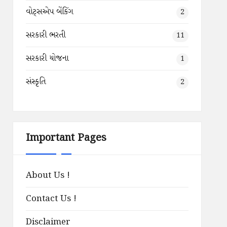
વોટ્સએપ બેંકિંગ
2
સરકારી ભરતી
11
સરકારી યોજના
1
સંસ્કૃતિ
2
Important Pages
About Us !
Contact Us !
Disclaimer