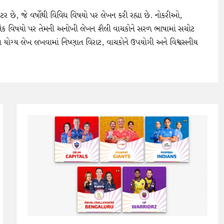
ઇટર છે, જે વર્ષોથી વિવિધ વિષયો પર લેખન કરી રહ્યા છે. નોકરીઓ,
નેક વિષયો પર તેમની અનોખી લેખન શૈલી વાચકોને સરળ ભાષામાં સચોટ
વા યોગ્ય લેખ લખવામાં નિષ્ણાત વિરાટ, વાચકોને ઉપયોગી અને વિશ્વસનીય