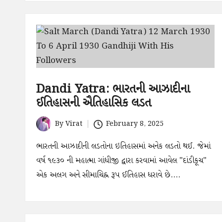
Dandi Yatra: ભારતની આઝાદીના
ઈતિહાસની ઐતિહાસિક લડત
By
Virat
February 8, 2025
Posted
by
ભારતની આઝાદીની લડતોના ઇતિહાસમાં અનેક લડતો થઈ. જેમાં
વર્ષ ૧૯૩૦ ની મહાત્મા ગાંધીજી દ્વારા કરવામાં આવેલ "દાંડીકૂચ"
એક અલગ અને સીમાચિહ્ન રૂપ ઈતિહાસ ધરાવે છે.…