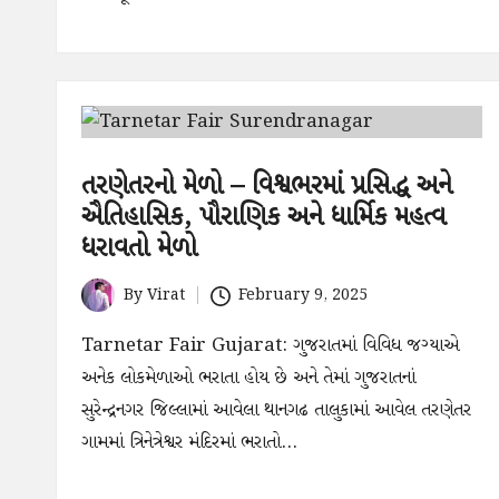
તરણેતરનો મેળો – વિશ્વભરમાં પ્રસિદ્ધ અને
ઐતિહાસિક, પૌરાણિક અને ધાર્મિક મહત્વ
ધરાવતો મેળો
By
Virat
February 9, 2025
Posted
by
Tarnetar Fair Gujarat: ગુજરાતમાં વિવિધ જગ્યાએ
અનેક લોકમેળાઓ ભરાતા હોય છે અને તેમાં ગુજરાતનાં
સુરેન્દ્રનગર જિલ્લામાં આવેલા થાનગઢ તાલુકામાં આવેલ તરણેતર
ગામમાં ત્રિનેત્રેશ્વર મંદિરમાં ભરાતો…