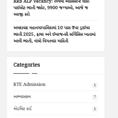
RRB ALP Vacancy: રેલ્વેમાં આસિસ્ટન્ટ લોકો
પાઈલોટ ભરતી જાહેર, 9900 જગ્યાઓ, આજે જ
અરજી કરો
અમદાવાદ મહાનગરપાલિકામાં 10 પાસ ઉપર ડ્રાઈવર
ભરતી 2025, ફાયર અને ઈમરજન્સી સર્વિસિસ ખાતામાં
આવી ભરતી, વાંચો વિગતવાર માહિતી
Categories
RTE Admission
1
અભ્યાસક્રમ
7
એડમિટ કાર્ડ
1