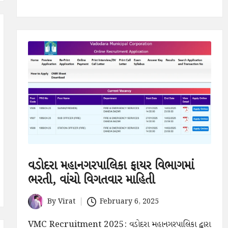
વડોદરા મહાનગરપાલિકા ફાયર વિભાગમાં
ભરતી, વાંચો વિગતવાર માહિતી
By
Virat
February 6, 2025
Posted
by
VMC Recruitment 2025: વડોદરા મહાનગરપાલિકા દ્વારા