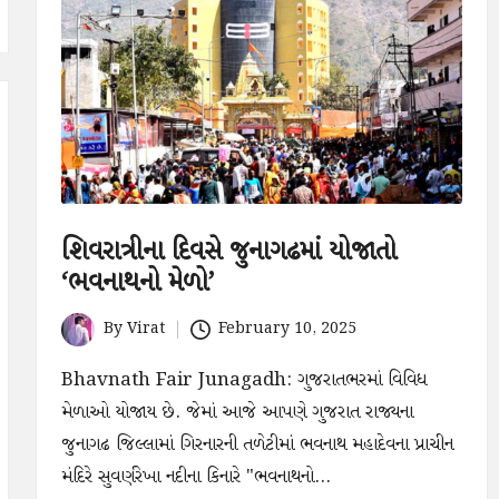
શિવરાત્રીના દિવસે જુનાગઢમાં યોજાતો
‘ભવનાથનો મેળો’
By
Virat
February 10, 2025
Posted
by
Bhavnath Fair Junagadh: ગુજરાતભરમાં વિવિધ
મેળાઓ યોજાય છે. જેમાં આજે આપણે ગુજરાત રાજ્યના
જુનાગઢ જિલ્લામાં ગિરનારની તળેટીમાં ભવનાથ મહાદેવના પ્રાચીન
મંદિરે સુવર્ણરેખા નદીના કિનારે "ભવનાથનો…