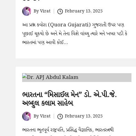
By
Virat
February 13, 2025
Posted
by
આ પ્રશ્ન કવોરા (Quora Gujarati) ગુજરાતી ઉપર પણ
પૂછાઈ ચૂકયો છે અને મે તેના વિશે વાંચ્યુ ત્યારે મને ખબર પડી કે
ભારતમાં પણ આવી કોઈ…
ભારતના “મિસાઈલ મેન” ડો. એ.પી.જે.
અબ્દુલ કલામ સાહેબ
By
Virat
February 13, 2025
Posted
by
ભારતના ભૂતપૂર્વ રાષ્ટ્રપતિ, પ્રસિદ્ધ વૈજ્ઞાનિક, ભારતરત્નથી