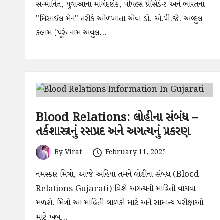
સન્માનિત, યુવાઓના માર્ગદર્શક, પીપલ્સ પ્રેસિડેન્ટ અને ભારતના
"મિસાઈલ મેન" તરીકે ઓળખાતા એવા ડો. એ.પી.જે. અબ્દુલ
કલામ (પૂરું નામ અવુલ…
Blood Relations: લોહીના સંબંધ –
તર્કશાસ્ત્રનું રસપ્રદ અને અગત્યનું પ્રકરણ
By
Virat
February 11, 2025
Posted
by
નમસ્કાર મિત્રો, આજે અહિયાં તમને લોહીના સંબંધ (Blood
Relations Gujarati) વિશે અગત્યની માહિતી વાંચવા
મળશે. મિત્રો આ માહિતી બાળકો માટે અને સામાન્ય પરીક્ષાઓ
માટે ખૂબ…