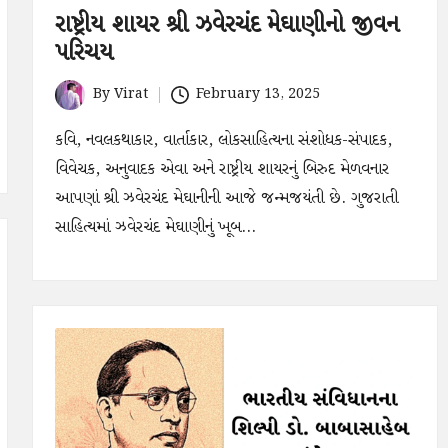
રાષ્ટ્રીય શાયર શ્રી ઝવેરચંદ મેઘાણીનો જીવન
પરિચય
By
Virat
February 13, 2025
Posted
by
કવિ, નવલકથાકાર, વાર્તાકાર, લોકસાહિત્યના સંશોધક-સંપાદક,
વિવેચક, અનુવાદક એવા અને રાષ્ટ્રીય શાયરનું બિરુદ મેળવનાર
આપણાં શ્રી ઝવેરચંદ મેઘાનીની આજે જન્મજયંતી છે. ગુજરાતી
સાહિત્યમાં ઝવેરચંદ મેઘાણીનું ખૂબ…