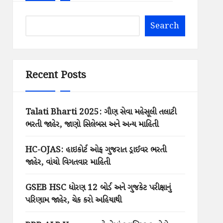
Search
Recent Posts
Talati Bharti 2025: ગૌણ સેવા મહેસૂલી તલાટી
ભરતી જાહેર, જાણો સિલેબસ અને અન્ય માહિતી
HC-OJAS: હાઇકોર્ટ ઓફ ગુજરાત ડ્રાઈવર ભરતી
જાહેર, વાંચો વિગતવાર માહિતી
GSEB HSC ધોરણ 12 બોર્ડ અને ગુજકેટ પરીક્ષાનું
પરિણામ જાહેર, ચેક કરો અહિયાથી