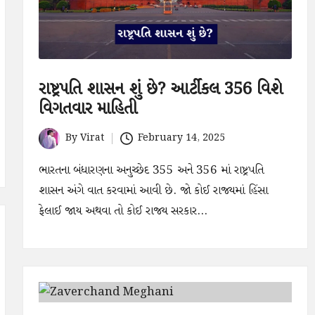
રાષ્ટ્રપતિ શાસન શું છે? આર્ટીકલ 356 વિશે
વિગતવાર માહિતી
By
Virat
February 14, 2025
Posted
by
ભારતના બંધારણના અનુચ્છેદ 355 અને 356 માં રાષ્ટ્રપતિ
શાસન અંગે વાત કરવામાં આવી છે. જો કોઈ રાજ્યમાં હિંસા
ફેલાઈ જાય અથવા તો કોઈ રાજ્ય સરકાર…