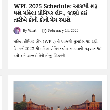
WPL 2025 Schedule: આજથી શરૂ
થશે મહિલા પ્રીમિયર લીગ, જાણો કઈ
તારીખે કોની કોની મેચ રમાશે
By
Virat
February 14, 2025
Posted
by
મહિલા પ્રીમિયર લીગ (WPL) નો આજથી શુભારંભ થઈ રહ્યો
છે. વર્ષ 2023 થી મહિલા પ્રીમિયર લીગ રમાવવાની શરૂઆત થઈ
હતી અને આજથી તેની ત્રીજી સિઝનની…