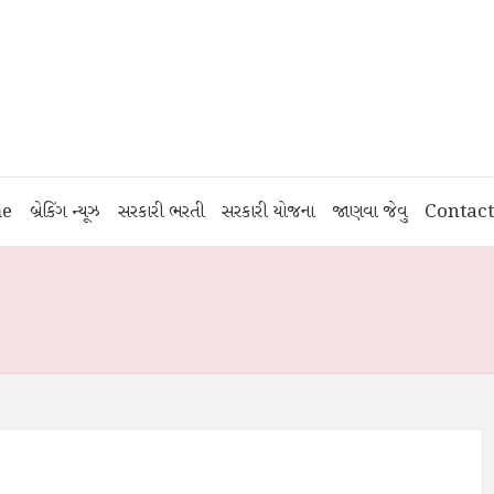
e
બ્રેકિંગ ન્યૂઝ
સરકારી ભરતી
સરકારી યોજના
જાણવા જેવુ
Contact