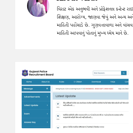
વિરાટ એક અનુભવી અને પ્રોફેશનલ કન્ટેન્ટ રા
શિક્ષણ, આરોગ્ય, જાણવા જેવું અને અન્ય અ
માહિતી પહોંચાડે છે. ગુણવત્તાવાળા અને વાંચ
માહિતી આપવાનું પોતાનું મુખ્ય ધ્યેય માને છે.