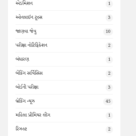
એડમિશન
1
ઓનલાઈન ટૂલ્સ
3
જાણવા જેવુ
10
પરીક્ષા નોટિફિકેશન
2
બંધારણ
1
બેંકિંગ સર્વિસિસ
2
બોર્ડની પરીક્ષા
3
બ્રેકિંગ ન્યૂઝ
45
મહિલા પ્રીમિયર લીગ
1
રિઝલ્ટ
2