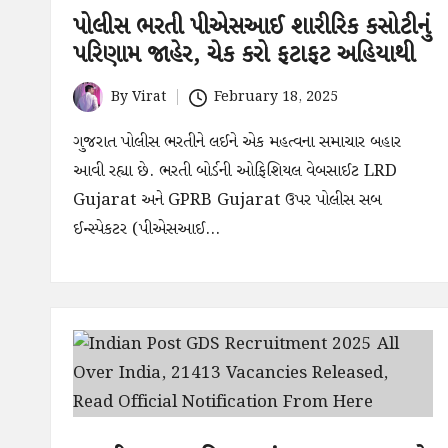
પોલીસ ભરતી પીએસઆઈ શારીરિક કસોટીનું
પરિણામ જાહેર, ચેક કરો ફટાફટ અહિયાથી
By
Virat
February 18, 2025
Posted
by
ગુજરાત પોલીસ ભરતીને લઈને એક મહત્વના સમાચાર બહાર
આવી રહ્યા છે. ભરતી બોર્ડની ઓફિશિયલ વેબસાઈટ LRD
Gujarat અને GPRB Gujarat ઉપર પોલીસ સબ
ઈન્સ્પેકટર (પીએસઆઈ…