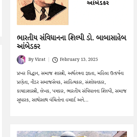
ભારતીય સંવિધાનના શિલ્પી ડો. બાબાસાહેબ
આંબેડકર
By
Virat
February 13, 2025
Posted
by
પ્રખર વિદ્ધાન, સમાજ શાસ્ત્રી, અર્થતંત્રના જ્ઞાતા, મહિલા ઉત્કર્ષના
પ્રણેતા, નીડર સમાજસેવક, સાહિત્યકાર, સંશોધનકાર,
કાયદાશાસ્ત્રી, લેખક, પત્રકાર, ભારતીય સંવિધાનના શિલ્પી, સમાજ
સુધારક, સાથોસાથ વંચિતોના હમદર્દ અને…