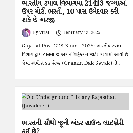
ભારતીય ટપાલ વિભાગમાં 21413 જગ્યાઓ
ઉપર મોટી ભરતી, 10 પાસ ઉમેદવાર કરી
શકે છે અરજી
By
Virat
February 13, 2025
Posted
by
Gujarat Post GDS Bharti 2025: ભારતીય ટપાલ
વિભાગ દ્વારા હાલમાં જ એક નોટિફિકેશન જાહેર કરવામાં આવી છે
જેમાં ગ્રામીણ ડાક સેવક (Gramin Dak Sevak) ની…
ભારતની સૌથી જૂની અંડર ગ્રાઉન્ડ લાઇબ્રેરી
કઈ છે?